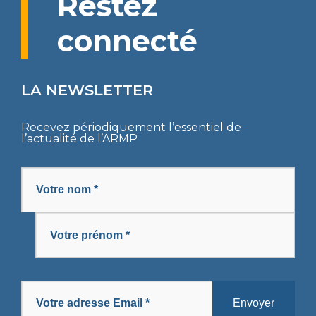
Restez
COMMUNIQUÉS
CODES DES MARCHÉS PUBLICS
AVIS
connecté
APPELS D’OFFRES
DÉCRETS
SOLLICIATION DE CONCILIATION
SUIVI DE L’EXÉCUTION DES DÉCISIONS
DIRECTIVES UEMOA
ARBITRAGE
LA NEWSLETTER
PROCÈS-VERBAUX DE CONCILIATION
ARRÊTÉS
REMISE DE PÉNALITÉS
Recevez périodiquement l’essentiel de
l’actualité de l’ARMP
CIRCULAIRES
COLLECTE DE DONNÉES