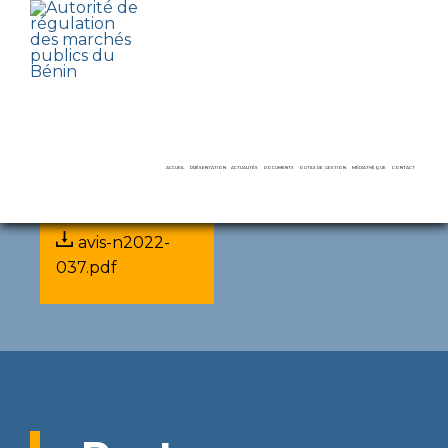
Avis
07 July 2022
Pièce jointe
ACCUEIL
PRÉSENTATION
ACTUALITÉS
DOCUMENTS
OUTILS DE GESTION
MÉDIATHÈQUE
CONTACT
avis-n2022-
LE MOT DU PRÉSIDENT
COMPTES RENDUS
AVIS
DAO ET RAPPORTS TYPES
VIDÉOS
037.pdf
MISSIONS ET ATTRIBUTIONS
DÉCISIONS
RAPPORTS D’ACTIVITÉS
RECUEILS ET GUIDES
GALERIES
LE SECRÉTARIAT PERMANENT
AUDIENCES
RAPPORTS D’AUDITS
RECOURS
DIRECTS
LE CONSEIL DE RÉGULATION
CONFÉRENCES DE PRESSE
FORMATIONS
DÉNONCIATION