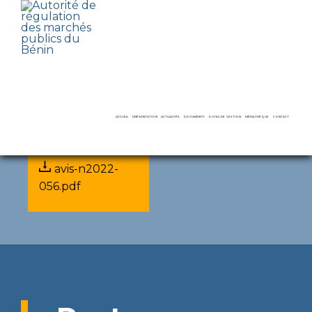
Avis
27 October 2022
Pièce jointe
ACCUEIL
PRÉSENTATION
ACTUALITÉS
DOCUMENTS
OUTILS DE GESTION
MÉDIATHÈQUE
CONTACT
avis-n2022-
LE MOT DU PRÉSIDENT
COMPTES RENDUS
AVIS
DAO ET RAPPORTS TYPES
VIDÉOS
056.pdf
MISSIONS ET ATTRIBUTIONS
DÉCISIONS
RAPPORTS D’ACTIVITÉS
RECUEILS ET GUIDES
GALERIES
LE SECRÉTARIAT PERMANENT
AUDIENCES
RAPPORTS D’AUDITS
RECOURS
DIRECTS
LE CONSEIL DE RÉGULATION
CONFÉRENCES DE PRESSE
FORMATIONS
DÉNONCIATION