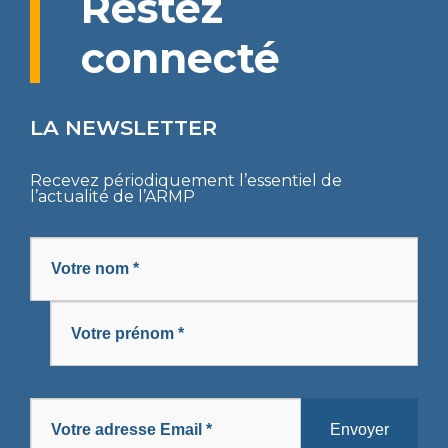
Restez
COMMUNIQUÉS
CODES DES MARCHÉS PUBLICS
AVIS
connecté
APPELS D’OFFRES
DÉCRETS
SOLLICIATION DE CONCILIATION
SUIVI DE L’EXÉCUTION DES DÉCISIONS
DIRECTIVES UEMOA
ARBITRAGE
LA NEWSLETTER
PROCÈS-VERBAUX DE CONCILIATION
ARRÊTÉS
REMISE DE PÉNALITÉS
Recevez périodiquement l’essentiel de
l’actualité de l’ARMP
CIRCULAIRES
COLLECTE DE DONNÉES