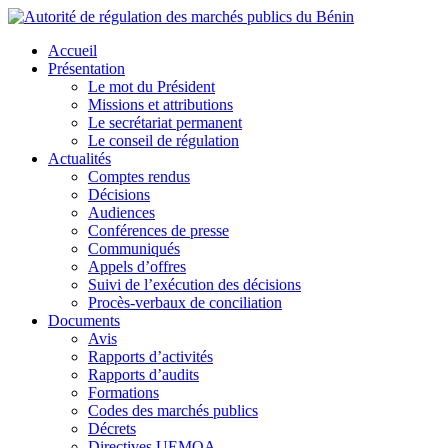
Accueil
Présentation
Le mot du Président
Missions et attributions
Le secrétariat permanent
Le conseil de régulation
Actualités
Comptes rendus
Décisions
Audiences
Conférences de presse
Communiqués
Appels d’offres
Suivi de l’exécution des décisions
Procès-verbaux de conciliation
Documents
Avis
Rapports d’activités
Rapports d’audits
Formations
Codes des marchés publics
Décrets
Directives UEMOA