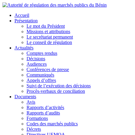
Accueil
Présentation
Le mot du Président
Missions et attributions
Le secrétariat permanent
Le conseil de régulation
Actualités
Comptes rendus
Décisions
Audiences
Conférences de presse
Communiqués
Appels d’offres
Suivi de l’exécution des décisions
Procès-verbaux de conciliation
Documents
Avis
Rapports d’activités
Rapports d’audits
Formations
Codes des marchés publics
Décrets
Directives UEMOA