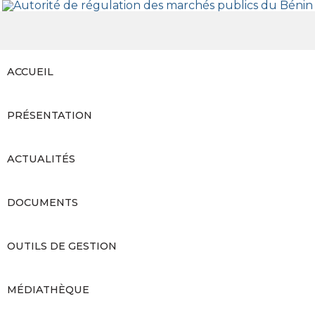
ACCUEIL
PRÉSENTATION
LE MOT DU PRÉSIDENT
ACTUALITÉS
MISSIONS ET ATTRIBUTIONS
COMPTES RENDUS
DOCUMENTS
LE SECRÉTARIAT PERMANENT
DÉCISIONS
AVIS
OUTILS DE GESTION
LE CONSEIL DE RÉGULATION
AUDIENCES
RAPPORTS D’ACTIVITÉS
DAO ET RAPPORTS TYPES
MÉDIATHÈQUE
AVIS N°2025-021/ARMP/PR-
CONFÉRENCES DE PRESSE