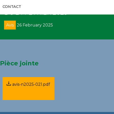
RAPPORTS D’AUDITS
CR/CRD/CD/SP/DRR-AT/SATpi/SA
RECUEILS ET GUIDES
VIDÉOS
CONTACT
COMMUNIQUÉS
DU 24 FEVRIER 2025
FORMATIONS
RECOURS
GALERIES
APPELS D’OFFRES
Avis
26 February 2025
CODES DES MARCHÉS PUBLICS
DÉNONCIATION
DIRECTS
SUIVI DE L’EXÉCUTION DES DÉCISIONS
DÉCRETS
AVIS
PROCÈS-VERBAUX DE CONCILIATION
DIRECTIVES UEMOA
SOLLICIATION DE CONCILIATION
Pièce jointe
ARRÊTÉS
ARBITRAGE
CIRCULAIRES
REMISE DE PÉNALITÉS
avis-n2025-021.pdf
COLLECTE DE DONNÉES