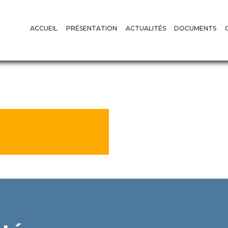
ACCUEIL
PRÉSENTATION
ACTUALITÉS
DOCUMENTS
LE MOT DU PRÉSIDENT
COMPTES RENDUS
AVIS
MISSIONS ET ATTRIBUTIONS
DÉCISIONS
RAPPORTS D
LE SECRÉTARIAT PERMANENT
AUDIENCES
RAPPORTS D
LE CONSEIL DE RÉGULATION
CONFÉRENCES DE PRESSE
FORMATION
COMMUNIQUÉS
CODES DES 
APPELS D’OFFRES
DÉCRETS
SUIVI DE L’EXÉCUTION DES 
DIRECTIVES