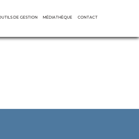
OUTILS DE GESTION
MÉDIATHÈQUE
CONTACT
DAO ET RAPPORTS TYPES
VIDÉOS
’ACTIVITÉS
RECUEILS ET GUIDES
GALERIES
’AUDITS
RECOURS
DIRECTS
S
DÉNONCIATION
MARCHÉS PUBLICS
AVIS
SOLLICIATION DE CONCILIATION
DÉCISIONS
 UEMOA
ARBITRAGE