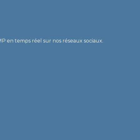
ILIATION
REMISE DE PÉNALITÉS
COLLECTE DE DONNÉES
RMP en temps réel sur nos réseaux sociaux.