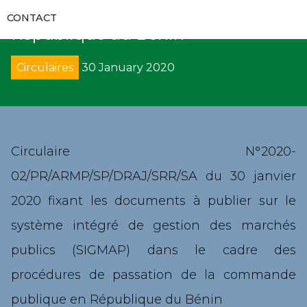
RAPPORTS D’AUDITS
de la commande publique en
RECUEILS ET GUIDES
VIDÉOS
CONTACT
COMMUNIQUÉS
République du Bénin
FORMATIONS
RECOURS
GALERIES
APPELS D’OFFRES
Circulaires
30 January 2020
CODES DES MARCHÉS PUBLICS
DÉNONCIATION
DIRECTS
SUIVI DE L’EXÉCUTION DES DÉCISIONS
DÉCRETS
AVIS
PROCÈS-VERBAUX DE CONCILIATION
DIRECTIVES UEMOA
SOLLICIATION DE CONCILIATION
Circulaire N°2020-
02/PR/ARMP/SP/DRAJ/SRR/SA du 30 janvier
ARRÊTÉS
ARBITRAGE
2020 fixant les documents à publier sur le
CIRCULAIRES
REMISE DE PÉNALITÉS
système intégré de gestion des marchés
publics (SIGMAP) dans le cadre des
COLLECTE DE DONNÉES
procédures de passation de la commande
publique en République du Bénin