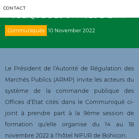
RAPPORTS D’AUDITS
SYSTEME DE LA COMMANDE
RECUEILS ET GUIDES
VIDÉOS
CONTACT
COMMUNIQUÉS
PUBLIQUE DES OFFICES D’ETAT
FORMATIONS
RECOURS
GALERIES
APPELS D’OFFRES
Communiqués
10 November 2022
CODES DES MARCHÉS PUBLICS
DÉNONCIATION
DIRECTS
SUIVI DE L’EXÉCUTION DES DÉCISIONS
DÉCRETS
AVIS
PROCÈS-VERBAUX DE CONCILIATION
DIRECTIVES UEMOA
SOLLICIATION DE CONCILIATION
Le Président de l’Autorité de Régulation des
Marchés Publics (ARMP) invite les acteurs du
ARRÊTÉS
ARBITRAGE
système de la commande publique des
CIRCULAIRES
REMISE DE PÉNALITÉS
Offices d’État cités dans le Communiqué ci-
joint à prendre part à la 9ème session de
COLLECTE DE DONNÉES
formation qu’elle organise du 14 au 18
novembre 2022 à l’hôtel NIFUR de Bohicon.