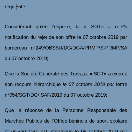
requ├¬te;
Considérant qu’en l’espèce,
la
«
SGT» a re├ºu
notification du rejet de son offre le 07 octobre 2019 par
bordereau n°249/OBSSU/DG/DGA/PRMP/S-PRMP/SA
du 07 octobre 2019;
Que
la Société Générale des Travaux
«
SGT»
a exercé
son recours hiérarchique
le 07 octobre 2019 par
lettre
n°054/SGT/DG/ SAF/2019 du 07 octobre 2019;
Que
la réponse de
la Personne Responsable des
Marchés Publics
de l’Office béninois de sport scolaire
et universitaire
est intervenue le
08 octobre 2019 par