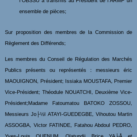
l’OBSSU a
transmis au Président de l’ARMP un
ensemble de pièces
;
Sur proposition des membres de la Commission de
Règlement des Différends;
Les membres du Conseil de Régulation des Marchés
Publics présents ou représentés : messieurs éric
MAOUIGNON, Président; Issiaka MOUSTAFA, Premier
Vice-Président; Théodule NOUATCHI, Deuxième Vice-
Président;Madame Fatoumatou BATOKO ZOSSOU,
Messieurs Jo├½l ATAYI-GUEDEGBE, Vihoutou Martin
ASSOGBA, Victor FATINDE, Fatahou Abdoul PEDRO,
Yves-Louis QUENUM, Olatundji Brice YA├Å et