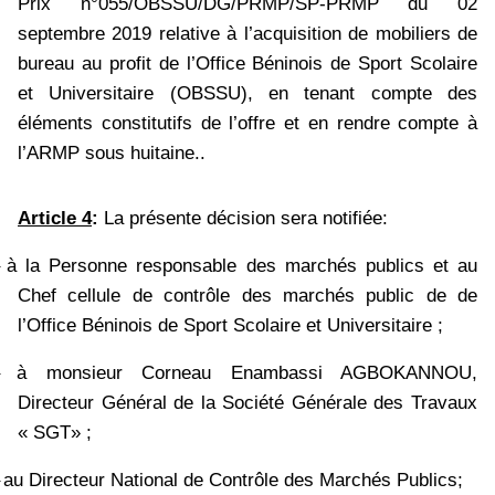
Prix n°055/OBSSU/DG/PRMP/SP-PRMP du 02
septembre 2019 relative à l’acquisition de mobiliers de
bureau au profit de l’Office Béninois de Sport Scolaire
et Universitaire (OBSSU), en tenant compte des
éléments constitutifs de l’offre et en rendre compte à
l’ARMP sous huitaine..
Article 4
:
La présente décision sera notifiée:
–
à la Personne responsable des marchés publics et au
Chef cellule de contrôle des marchés public de de
l’Office Béninois de Sport Scolaire et Universitaire ;
–
à monsieur Corneau Enambassi AGBOKANNOU,
Directeur Général de la Société Générale des Travaux
« SGT» ;
–
au Directeur National de Contrôle des Marchés Publics;