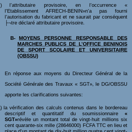
)
l’attributaire provisoire, en l’occurrence «
l’Etablissement AFRECH-BENIN»n’a pas fourni
l’autorisation du fabricant et ne saurait par conséquent
├¬tre déclaré attributaire provisoire.
B-
MOYENS PERSONNE RESPONSABLE DES
MARCHES PUBLICS DE L’OFFICE BENINOIS
DE SPORT SCOLAIRE ET UNIVERSITAIRE
(OBSSU)
En réponse aux moyens du Directeur Général de la
Société Générale des Travaux « SGT», le DG/OBSSU
apporte les clarifications suivantes:
)
la vérification des calculs contenus dans le bordereau
descriptif et quantitatif du soumissionnaire
«
SGT»
révèle un montant total de vingt-huit millions six
cent quarante-six mille (28646000) FCFA TTC en lieu et
place d’un montant de dix-huit million quatre cent vingt-