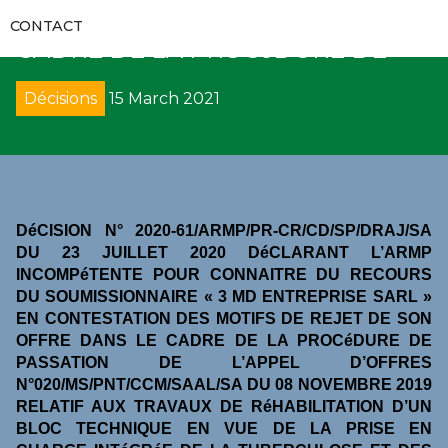
RAPPORTS D’AUDITS
REJET DE SON OFFRE DANS LE
RECUEILS ET GUIDES
VIDÉOS
CONTACT
COMMUNIQUÉS
CADRE DE LA PROCéDURE DE
FORMATIONS
RECOURS
GALERIES
APPELS D’OFFRES
Décisions
15 March 2021
CODES DES MARCHÉS PUBLICS
DÉNONCIATION
DIRECTS
SUIVI DE L’EXÉCUTION DES DÉCISIONS
DÉCRETS
AVIS
PROCÈS-VERBAUX DE CONCILIATION
DIRECTIVES UEMOA
SOLLICIATION DE CONCILIATION
DéCISION N° 2020-61/ARMP/PR-CR/
CD/SP/DRAJ/SA
DU 23 JUILLET 2020
DéCLARANT L’ARMP
ARRÊTÉS
ARBITRAGE
INCOMPéTENTE POUR CONNAITRE
DU RECOURS
DU SOUMISSIONNAIRE « 3 MD ENTREPRISE SARL »
CIRCULAIRES
EN CONTESTATION DES MOTIFS DE REJET DE SON
REMISE DE PÉNALITÉS
OFFRE DANS LE CADRE DE LA PROCéDURE DE
PASSATION DE L’APPEL D’OFFRES
COLLECTE DE DONNÉES
N°020/MS/PNT/CCM/SAAL/SA DU 08 NOVEMBRE 2019
RELATIF AUX TRAVAUX DE RéHABILITATION D’UN
BLOC TECHNIQUE EN VUE DE LA PRISE EN