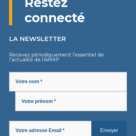
Restez
COMMUNIQUÉS
CODES DES MARCHÉS PUBLICS
AVIS
connecté
APPELS D’OFFRES
DÉCRETS
SOLLICIATION DE CONCILIATION
SUIVI DE L’EXÉCUTION DES DÉCISIONS
DIRECTIVES UEMOA
ARBITRAGE
LA NEWSLETTER
PROCÈS-VERBAUX DE CONCILIATION
ARRÊTÉS
REMISE DE PÉNALITÉS
Recevez périodiquement l’essentiel de
l’actualité de l’ARMP
CIRCULAIRES
COLLECTE DE DONNÉES