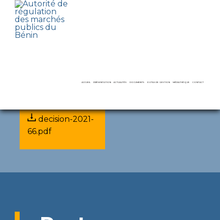
Décisions
13 September 2021
Pièce jointe
ACCUEIL
PRÉSENTATION
ACTUALITÉS
DOCUMENTS
OUTILS DE GESTION
MÉDIATHÈQUE
CONTACT
decision-2021-
LE MOT DU PRÉSIDENT
COMPTES RENDUS
AVIS
DAO ET RAPPORTS TYPES
VIDÉOS
66.pdf
MISSIONS ET ATTRIBUTIONS
DÉCISIONS
RAPPORTS D’ACTIVITÉS
RECUEILS ET GUIDES
GALERIES
LE SECRÉTARIAT PERMANENT
AUDIENCES
RAPPORTS D’AUDITS
RECOURS
DIRECTS
LE CONSEIL DE RÉGULATION
CONFÉRENCES DE PRESSE
FORMATIONS
DÉNONCIATION