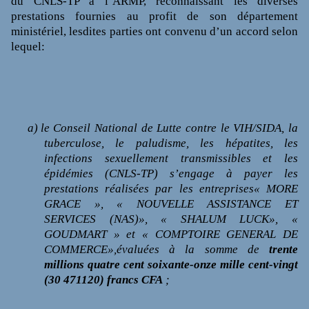
du CNLS-TP à l’ARMP, reconnaissant les diverses
prestations
fournies au profit de son département
ministériel
, lesdites parties ont convenu d’un accord selon
lequel:
a)
le Conseil National de Lutte contre le VIH/SIDA, la
tuberculose, le paludisme, les hépatites, les
infections sexuellement transmissibles et les
épidémies (CNLS-TP)
s’engage à payer les
prestations réalisées
par les entreprises
« MORE
GRACE », « NOUVELLE ASSISTANCE ET
SERVICES (NAS)», « SHALUM LUCK», «
GOUDMART » et « COMPTOIRE GENERAL DE
COMMERCE»,
évaluées à la somme de
trente
millions quatre cent soixante-onze mille cent-vingt
(30 471120) francs CFA
;