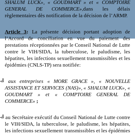
SHALUM LUCK», « GOUDMART » et « COMPTOIRE
GENERAL DE COMMERCE»
dans les délais
,
règlementaires dès notification de la décision de l’ARMP.
Article 3
:
La présente décision portant adoption de
l’Accord de conciliation en vue du paiement des
prestations réceptionnées par le
Conseil National de Lutte
contre le VIH/SIDA, la tuberculose, le paludisme, les
hépatites, les infections sexuellement transmissibles et les
épidémies (CNLS-TP)
sera notifiée:
├╝
aux entreprises « MORE GRACE », « NOUVELLE
ASSISTANCE ET SERVICES (NAS)», « SHALUM LUCK», «
GOUDMART » et « COMPTOIRE GENERAL DE
COMMERCE»
;
├╝
au Secrétaire exécutif du
Conseil National de Lutte contre
le VIH/SIDA, la tuberculose, le paludisme, les hépatites,
les infections sexuellement transmissibles et les épidémies