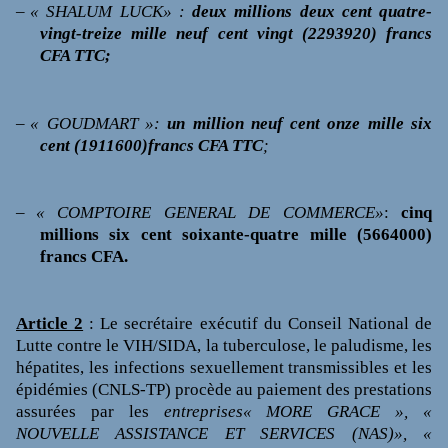
–
« SHALUM LUCK» :
deux millions deux cent quatre-
vingt-treize mille neuf cent vingt (2293920) francs
CFA TTC;
–
« GOUDMART »:
un million neuf cent onze mille six
cent (1911600)francs CFA TTC
;
–
« COMPTOIRE GENER
AL DE COMMERCE»
:
cinq
millions six cent soixante-quatre mille (5664000)
francs CFA.
Article 2
: Le secrétaire exécutif du
Conseil National de
Lutte contre le VIH/SIDA, la tuberculose, le paludisme, les
hépatites, les infections sexuellement transmissibles et les
épidémies (CNLS-TP)
procède au paiement des
prestations
assurées par
les
entreprises« MORE GRACE », «
NOUVELLE ASSISTANCE ET SERVICES (NAS)», «