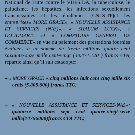
National de Lutte contre le VIH/SIDA, la tuberculose, le
paludisme, les hépatites, les infections sexuellement
transmissibles et les épidémies (CNLS-TP)
et
les
entreprises« MORE GRACE», « NOUVELLE
ASSISTANCE
ET SERVICES (NAS)», « SHALUM LUCK», «
GOUDMART» et « COMPTOIRE GENERAL DE
COMMERCE»
en vue
du paiement
des prestations fournies
,
évaluées à la somme de trente millions quatre cent
soixante-onze mille cent-vingt (30.471.120 ) francs CFA,
répartie ainsi qu’il suit
estadopté;
–
« MORE GRACE »:
cinq millions huit cent cinq mille six
cents
(5.805.600) francs TTC
;
–
« NOUVELLE ASSISTANCE ET SERVICES-NAS»:
quatorze millions sept cent quatre-vingt-seize
mille(14796000)francs CFA TTC;