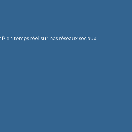
ILIATION
REMISE DE PÉNALITÉS
COLLECTE DE DONNÉES
RMP en temps réel sur nos réseaux sociaux.