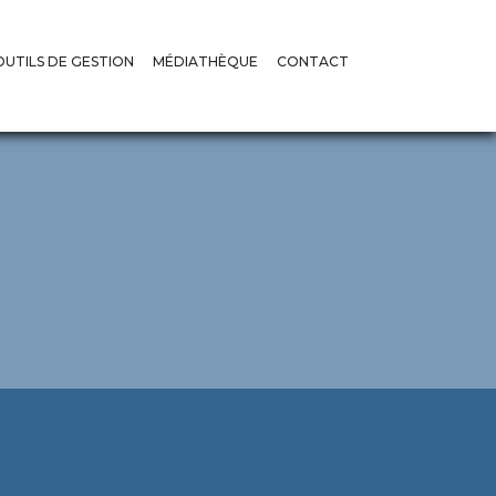
OUTILS DE GESTION
MÉDIATHÈQUE
CONTACT
DAO ET RAPPORTS TYPES
VIDÉOS
’ACTIVITÉS
RECUEILS ET GUIDES
GALERIES
’AUDITS
RECOURS
DIRECTS
S
DÉNONCIATION
MARCHÉS PUBLICS
AVIS
SOLLICIATION DE CONCILIATION
DÉCISIONS
 UEMOA
ARBITRAGE