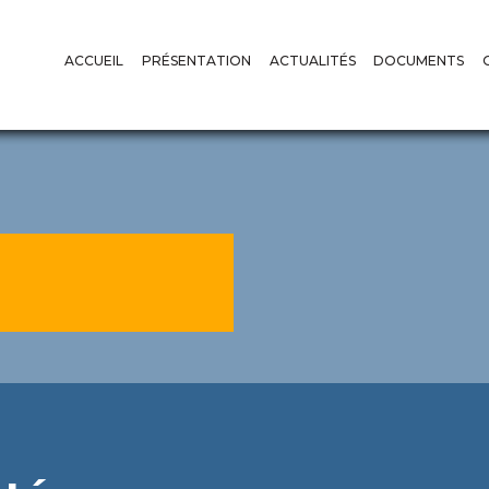
ACCUEIL
PRÉSENTATION
ACTUALITÉS
DOCUMENTS
LE MOT DU PRÉSIDENT
COMPTES RENDUS
AVIS
MISSIONS ET ATTRIBUTIONS
DÉCISIONS
RAPPORTS D
LE SECRÉTARIAT PERMANENT
AUDIENCES
RAPPORTS D
LE CONSEIL DE RÉGULATION
CONFÉRENCES DE PRESSE
FORMATION
COMMUNIQUÉS
CODES DES 
APPELS D’OFFRES
DÉCRETS
SUIVI DE L’EXÉCUTION DES 
DIRECTIVES