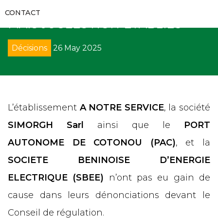
RAPPORTS D’AUDITS
D’IRREGULARITES DENONCEES
RECUEILS ET GUIDES
VIDÉOS
CONTACT
COMMUNIQUÉS
MAIS JUGEES NON-ETABLIES
FORMATIONS
RECOURS
GALERIES
APPELS D’OFFRES
Décisions
26 May 2025
CODES DES MARCHÉS PUBLICS
DÉNONCIATION
DIRECTS
SUIVI DE L’EXÉCUTION DES DÉCISIONS
DÉCRETS
AVIS
PROCÈS-VERBAUX DE CONCILIATION
DIRECTIVES UEMOA
SOLLICIATION DE CONCILIATION
L’établissement
A NOTRE SERVICE
, la société
SIMORGH Sarl
ainsi que le
PORT
ARRÊTÉS
ARBITRAGE
AUTONOME DE COTONOU (PAC)
, et la
CIRCULAIRES
REMISE DE PÉNALITÉS
SOCIETE BENINOISE D’ENERGIE
ELECTRIQUE (SBEE)
n’ont pas eu gain de
COLLECTE DE DONNÉES
cause dans leurs dénonciations devant le
Conseil de régulation.