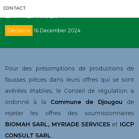
RAPPORTS D’AUDITS
PERSPECTIVES CONTRE DES
RECUEILS ET GUIDES
VIDÉOS
CONTACT
COMMUNIQUÉS
ENTREPRISES
FORMATIONS
RECOURS
GALERIES
APPELS D’OFFRES
Décisions
16 December 2024
CODES DES MARCHÉS PUBLICS
DÉNONCIATION
DIRECTS
SUIVI DE L’EXÉCUTION DES DÉCISIONS
DÉCRETS
AVIS
PROCÈS-VERBAUX DE CONCILIATION
DIRECTIVES UEMOA
SOLLICIATION DE CONCILIATION
Pour des présomptions de productions de
fausses pièces dans leurs offres qui se sont
ARRÊTÉS
ARBITRAGE
avérées établies, le Conseil de régulation a
CIRCULAIRES
REMISE DE PÉNALITÉS
ordonné à la
Commune de Djougou
de
rejeter les offres des soumissionnaires
COLLECTE DE DONNÉES
BIOMAH SARL, MYRIADE SERVICES
et
IGCP
CONSULT SARL
.