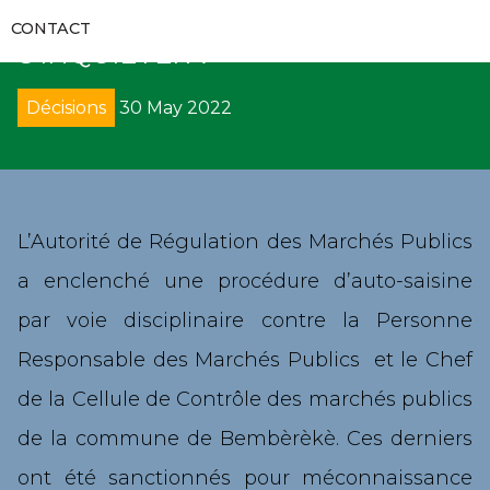
RAPPORTS D’AUDITS
BEMBEREKE DOIVENT-ILS
RECUEILS ET GUIDES
VIDÉOS
CONTACT
COMMUNIQUÉS
S’INQUIETER ?
FORMATIONS
RECOURS
GALERIES
APPELS D’OFFRES
Décisions
30 May 2022
CODES DES MARCHÉS PUBLICS
DÉNONCIATION
DIRECTS
SUIVI DE L’EXÉCUTION DES DÉCISIONS
DÉCRETS
AVIS
PROCÈS-VERBAUX DE CONCILIATION
DIRECTIVES UEMOA
SOLLICIATION DE CONCILIATION
L’Autorité de Régulation des Marchés Publics
a enclenché une procédure d’auto-saisine
ARRÊTÉS
ARBITRAGE
par voie disciplinaire contre la Personne
CIRCULAIRES
REMISE DE PÉNALITÉS
Responsable des Marchés Publics et le Chef
de la Cellule de Contrôle des marchés publics
COLLECTE DE DONNÉES
de la commune de Bembèrèkè. Ces derniers
ont été sanctionnés pour méconnaissance