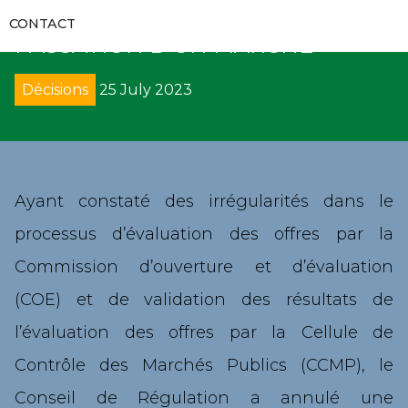
RAPPORTS D’AUDITS
ANNULE UNE PROCEDURE DE
RECUEILS ET GUIDES
VIDÉOS
CONTACT
COMMUNIQUÉS
PASSATION D’UN MARCHE
FORMATIONS
RECOURS
GALERIES
APPELS D’OFFRES
Décisions
25 July 2023
CODES DES MARCHÉS PUBLICS
DÉNONCIATION
DIRECTS
SUIVI DE L’EXÉCUTION DES DÉCISIONS
DÉCRETS
AVIS
PROCÈS-VERBAUX DE CONCILIATION
DIRECTIVES UEMOA
SOLLICIATION DE CONCILIATION
Ayant constaté des irrégularités dans le
processus d’évaluation des offres par la
ARRÊTÉS
ARBITRAGE
Commission d’ouverture et d’évaluation
CIRCULAIRES
REMISE DE PÉNALITÉS
(COE) et de validation des résultats de
l’évaluation des offres par la Cellule de
COLLECTE DE DONNÉES
Contrôle des Marchés Publics (CCMP), le
Conseil de Régulation a annulé une