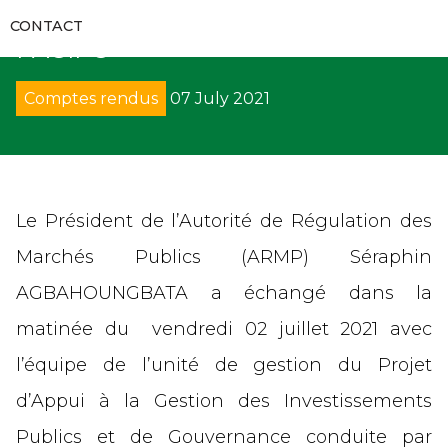
RAPPORTS D’AUDITS
COORDINATION DU PROJET
RECUEILS ET GUIDES
VIDÉOS
CONTACT
COMMUNIQUÉS
PAGIPG
FORMATIONS
RECOURS
GALERIES
APPELS D’OFFRES
Comptes rendus
07 July 2021
CODES DES MARCHÉS PUBLICS
DÉNONCIATION
DIRECTS
SUIVI DE L’EXÉCUTION DES DÉCISIONS
DÉCRETS
AVIS
PROCÈS-VERBAUX DE CONCILIATION
DIRECTIVES UEMOA
SOLLICIATION DE CONCILIATION
Le Président de l’Autorité de Régulation des
Marchés Publics (ARMP) Séraphin
ARRÊTÉS
ARBITRAGE
AGBAHOUNGBATA a échangé dans la
CIRCULAIRES
REMISE DE PÉNALITÉS
matinée du vendredi 02 juillet 2021 avec
l’équipe de l’unité de gestion du Projet
COLLECTE DE DONNÉES
d’Appui à la Gestion des Investissements
Publics et de Gouvernance conduite par