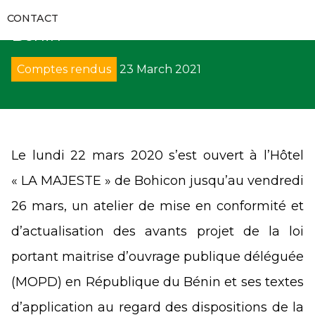
RAPPORTS D’AUDITS
délégué (MOPD) en République du
RECUEILS ET GUIDES
VIDÉOS
CONTACT
COMMUNIQUÉS
Bénin
FORMATIONS
RECOURS
GALERIES
APPELS D’OFFRES
Comptes rendus
23 March 2021
CODES DES MARCHÉS PUBLICS
DÉNONCIATION
DIRECTS
SUIVI DE L’EXÉCUTION DES DÉCISIONS
DÉCRETS
AVIS
PROCÈS-VERBAUX DE CONCILIATION
DIRECTIVES UEMOA
SOLLICIATION DE CONCILIATION
Le lundi 22 mars 2020 s’est ouvert à l’Hôtel
« LA MAJESTE » de Bohicon jusqu’au vendredi
ARRÊTÉS
ARBITRAGE
26 mars, un atelier de mise en conformité et
CIRCULAIRES
REMISE DE PÉNALITÉS
d’actualisation des avants projet de la loi
portant maitrise d’ouvrage publique déléguée
COLLECTE DE DONNÉES
(MOPD) en République du Bénin et ses textes
d’application au regard des dispositions de la