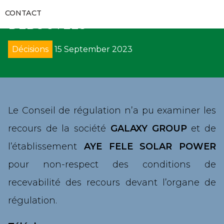
RAPPORTS D’AUDITS
DES RECOURS, DES SOCIETES
RECUEILS ET GUIDES
VIDÉOS
CONTACT
COMMUNIQUÉS
DEBOUTEES
FORMATIONS
RECOURS
GALERIES
APPELS D’OFFRES
Décisions
15 September 2023
CODES DES MARCHÉS PUBLICS
DÉNONCIATION
DIRECTS
SUIVI DE L’EXÉCUTION DES DÉCISIONS
DÉCRETS
AVIS
PROCÈS-VERBAUX DE CONCILIATION
DIRECTIVES UEMOA
SOLLICIATION DE CONCILIATION
Le Conseil de régulation n’a pu examiner les
recours de la société
GALAXY GROUP
et de
ARRÊTÉS
ARBITRAGE
l’établissement
AYE FELE SOLAR POWER
CIRCULAIRES
REMISE DE PÉNALITÉS
pour non-respect des conditions de
recevabilité des recours devant l’organe de
COLLECTE DE DONNÉES
régulation.