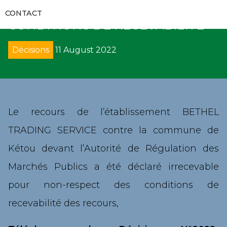
RAPPORTS D’AUDITS
POUR VIOLATION DES
RECUEILS ET GUIDES
VIDÉOS
CONTACT
COMMUNIQUÉS
CONDITIONS DE RECEVABILITE
FORMATIONS
RECOURS
GALERIES
APPELS D’OFFRES
Décisions
11 August 2022
CODES DES MARCHÉS PUBLICS
DÉNONCIATION
DIRECTS
SUIVI DE L’EXÉCUTION DES DÉCISIONS
DÉCRETS
AVIS
PROCÈS-VERBAUX DE CONCILIATION
DIRECTIVES UEMOA
SOLLICIATION DE CONCILIATION
Le recours de l’établissement BETHEL
TRADING SERVICE contre la commune de
ARRÊTÉS
ARBITRAGE
Kétou devant l’Autorité de Régulation des
CIRCULAIRES
REMISE DE PÉNALITÉS
Marchés Publics a été déclaré irrecevable
pour non-respect des conditions de
COLLECTE DE DONNÉES
recevabilité des recours,