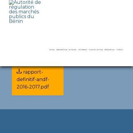
Rapports d'audits
22 March 2022
Pièce jointe
ACCUEIL
PRÉSENTATION
ACTUALITÉS
DOCUMENTS
OUTILS DE GESTION
MÉDIATHÈQUE
CONTACT
rapport-
LE MOT DU PRÉSIDENT
COMPTES RENDUS
AVIS
DAO ET RAPPORTS TYPES
VIDÉOS
definitif-andf-
2016-2017.pdf
MISSIONS ET ATTRIBUTIONS
DÉCISIONS
RAPPORTS D’ACTIVITÉS
RECUEILS ET GUIDES
GALERIES
LE SECRÉTARIAT PERMANENT
AUDIENCES
RAPPORTS D’AUDITS
RECOURS
DIRECTS
LE CONSEIL DE RÉGULATION
CONFÉRENCES DE PRESSE
FORMATIONS
DÉNONCIATION