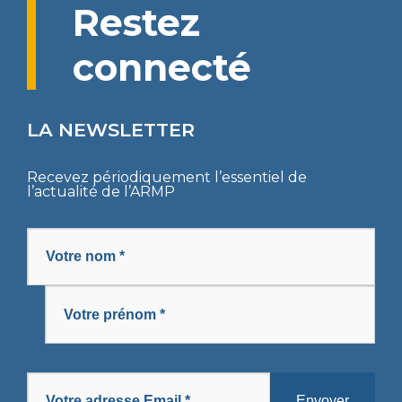
Restez
COMMUNIQUÉS
CODES DES MARCHÉS PUBLICS
AVIS
connecté
APPELS D’OFFRES
DÉCRETS
SOLLICIATION DE CONCILIATION
SUIVI DE L’EXÉCUTION DES DÉCISIONS
DIRECTIVES UEMOA
ARBITRAGE
LA NEWSLETTER
PROCÈS-VERBAUX DE CONCILIATION
ARRÊTÉS
REMISE DE PÉNALITÉS
Recevez périodiquement l’essentiel de
CIRCULAIRES
COLLECTE DE DONNÉES
l’actualité de l’ARMP